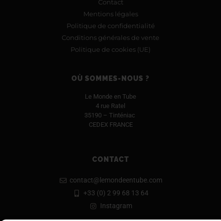
Contact
Mentions légales
Politique de confidentialité
Conditions générales de vente
Politique de cookies (UE)
OÙ SOMMES-NOUS ?
Le Monde en Tube
4 rue Ratel
35190 – Tinténiac
CEDEX FRANCE
CONTACT
contact@lemondeentube.com
+33 (0) 2 99 68 13 64
Instagram