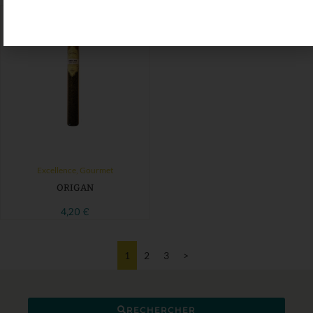
Excellence
,
Gourmet
ORIGAN
4,20
€
1
2
3
>
RECHERCHER