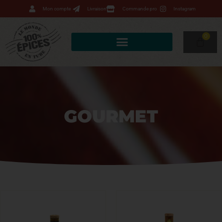
Mon compte
Livraison
Commande pro
Instagram
0
GOURMET