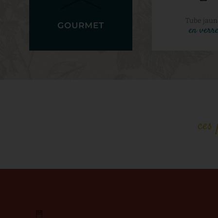
Tube jaun
GOURMET
en verr
ces