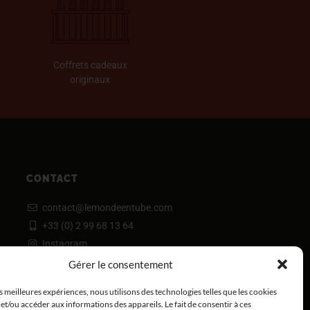
Coffrets cadeaux
originaux
CONTACT
contact@lemondeentube.com
+33 (0) 2 99 68 13 64
Instagram
Gérer le consentement
es meilleures expériences, nous utilisons des technologies telles que les cookies
et/ou accéder aux informations des appareils. Le fait de consentir à ces