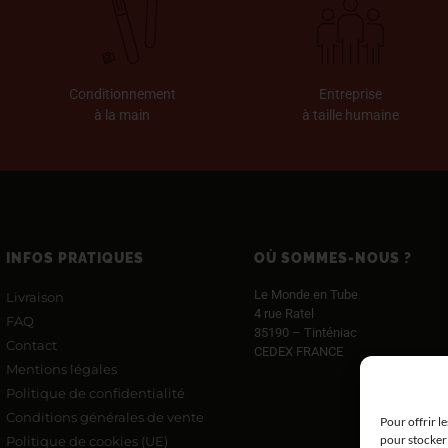
Conditionnement
Entreprise
à la main
à taille humaine
INFOS PRATIQUES
OÙ SOMMES-NOUS ?
Le Monde en Tube
Livraison
4 rue Ratel
FAQ
35190 – Tinténiac
Contact
CEDEX FRANCE
Mentions légales
Politique de confidentialité
Conditions générales de vente
Pour offrir l
pour stocker 
Politique de cookies (UE)