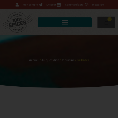
Mon compte
Livraison
Commande pro
Instagram
0
Accueil
/
Au quotidien
/
Je cuisine
/ Grillades